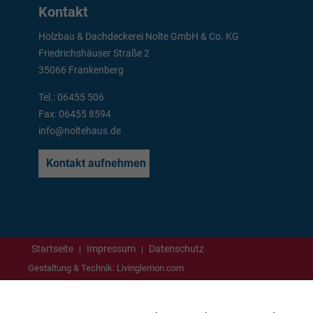
Kontakt
Holzbau & Dachdeckerei Nolte GmbH & Co. KG
Friedrichshäuser Straße 2
35066 Frankenberg
Tel.:
06455 506
Fax: 06455 8594
info@noltehaus.de
Kontakt aufnehmen
Startseite
Impressum
Datenschutz
|
|
Gestaltung & Technik:
Livinglemon.com