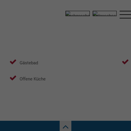
DG
EG
Gästebad
Offene Küche