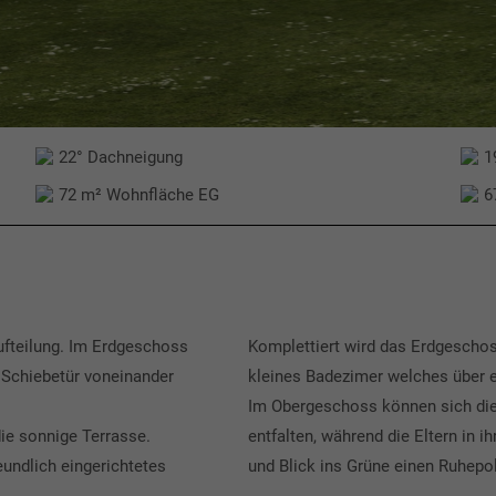
22° Dachneigung
1
72 m² Wohnfläche EG
6
ufteilung. Im Erdgeschoss
Komplettiert wird das Erdgescho
 Schiebetür voneinander
kleines Badezimer welches über e
Im Obergeschoss können sich die 
e sonnige Terrasse.
entfalten, während die Eltern in 
eundlich eingerichtetes
und Blick ins Grüne einen Ruhepol